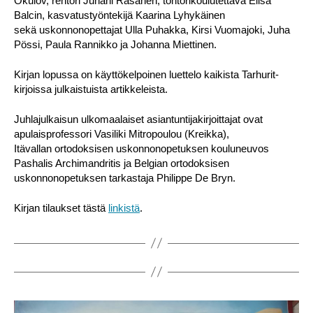
Okulov, rehtori Juhani Räsänen, tohtorikoulutettava Elisa
Balcin, kasvatustyöntekijä Kaarina Lyhykäinen
sekä uskonnonopettajat Ulla Puhakka, Kirsi Vuomajoki, Juha
Pössi, Paula Rannikko ja Johanna Miettinen.
Kirjan lopussa on käyttökelpoinen luettelo kaikista Tarhurit-
kirjoissa julkaistuista artikkeleista.
Juhlajulkaisun ulkomaalaiset asiantuntijakirjoittajat ovat
apulaisprofessori Vasiliki Mitropoulou (Kreikka),
Itävallan ortodoksisen uskonnonopetuksen kouluneuvos
Pashalis Archimandritis ja Belgian ortodoksisen
uskonnonopetuksen tarkastaja Philippe De Bryn.
Kirjan tilaukset tästä
linkistä
.