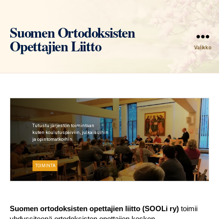
Suomen Ortodoksisten
Opettajien Liitto
Valikko
Tutustu järjestön toimintaan
kuten koulutuspäiviin, julkaisuihin
ja opintomatkoihin.
TOIMINTA
Suomen ortodoksisten opettajien liitto (SOOLi ry)
toimii
yhdyssiteenä ortodoksisten opettajien kesken.