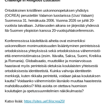
Challenge in Religious Education
“
Ortodoksinen kristillinen uskonnonopetuksen yhdistys
(OCREA) perustettiin Valamon luostarissa (Uusi Valaam)
Suomessa 31. heinäkuuta 2006. Vuonna 2026 se juhlii 20-
vuotista taivaltaan. Juhlavuoden aikana se järjestää yhdessä
Itä-Suomen yliopiston kanssa 20-vuotisjuhlakonferenssin.
Konferenssissa käsiteltäviä aiheita ovat esimerkiksi
uskonnollisen monimuotoisuuden lisääntyminen perinteisissä
ortodoksisissa yhteyksissä sekä ortodoksisissa vähemmistö-
että enemmistömaissa (esim. Itävalta, Saksa, Suomi, Kreikka
ja Romania). Globalisaatio, muuttoliike ja moniarvoisuus
haastavat myös perinteisiä oletuksia koululaisten yhteisestä
ortodoksisesta identiteetistä. Kuinka vahvoja identiteetin
merkkejä, kuten rikkaita perinteitä, voidaan jakaa koulutuksen
kautta? Voidaanko vähemmistön läsnäolo muuttaa haasteesta
mahdollisuudeksi? Mitä asioita on otettava huomioon
kouluttajien ja opetussuunnitelmien näkökulmasta?
Katso lisää:
https://sites.uef.fi/ocrea20/